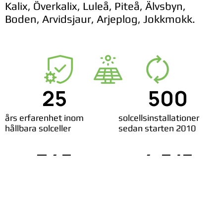
Kalix, Överkalix, Luleå, Piteå, Älvsbyn,
Boden, Arvidsjaur, Arjeplog, Jokkmokk.
25
500
års erfarenhet inom
solcellsinstallationer
hållbara solceller
sedan starten 2010
345
4,5/5
nöjda solcellskunder
rating på Google reviews