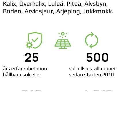
Kalix, Överkalix, Luleå, Piteå, Älvsbyn,
Boden, Arvidsjaur, Arjeplog, Jokkmokk.
25
500
års erfarenhet inom
solcellsinstallationer
hållbara solceller
sedan starten 2010
345
4,5/5
nöjda solcellskunder
rating på Google reviews