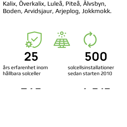
Kalix, Överkalix, Luleå, Piteå, Älvsbyn,
Boden, Arvidsjaur, Arjeplog, Jokkmokk.
25
500
års erfarenhet inom
solcellsinstallationer
hållbara solceller
sedan starten 2010
345
4,5/5
nöjda solcellskunder
rating på Google reviews