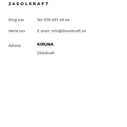
24SOLKRAFT
Ring oss
Tel:
070 637 49 44
Maila oss
E-post:
info@24solkraft.se
KIRUNA
Adress
24Solkraft
Triangelvägen 3B
98138 Kiruna
Orgnr:
559091-5848
PRENUMERERA
Prenumerera för att få
senaste nytt från
24SOLKRAFT.