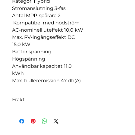
Kategori Hybrid
Strömanslutning 3-fas
Antal MPP-spårare 2
Kompatibel med nödström
AC-nominell uteffekt 10,0 kW
Max. PV-ingångseffekt DC
15,0 kW
Batterispänning
Högspänning
Användbar kapacitet 11,0
kWh
Max. bulleremission 47 db(A)
Frakt
Fraktkostnad tillkommer och
baseras på totalpris av er
beställning. Fraktfri leverans vid
beställning över 300 000kr