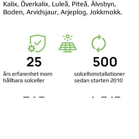
Kalix, Överkalix, Luleå, Piteå, Älvsbyn,
Boden, Arvidsjaur, Arjeplog, Jokkmokk.
25
500
års erfarenhet inom
solcellsinstallationer
hållbara solceller
sedan starten 2010
345
4,5/5
nöjda solcellskunder
rating på Google reviews