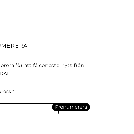
UMERERA
rera för att få senaste nytt från
RAFT.
dress
Prenumerera