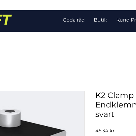
Goda råd
Butik
Kund Pr
K2 Clamp 
Endklemm
svart
Pris
45,34 kr