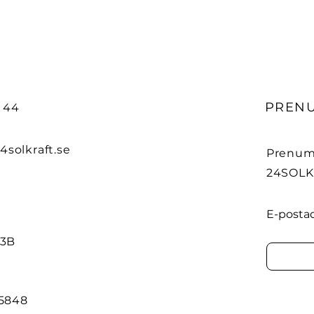
PREN
9 44
4solkraft.se
Prenume
24SOLK
E-posta
 3B
-5848