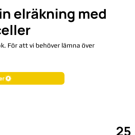
din elräkning med
eller
k. För att vi behöver lämna över
er
25