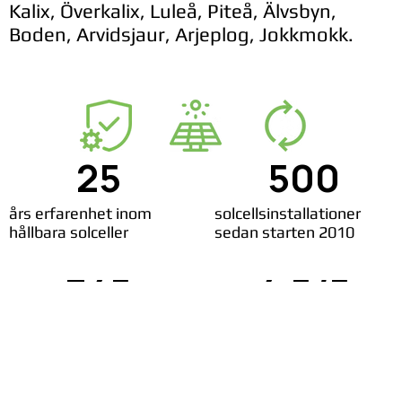
Kalix, Överkalix, Luleå, Piteå, Älvsbyn,
Boden, Arvidsjaur, Arjeplog, Jokkmokk.
25
500
års erfarenhet inom
solcellsinstallationer
hållbara solceller
sedan starten 2010
345
4,5/5
nöjda solcellskunder
rating på Google reviews