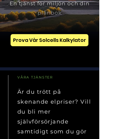
En tjänst för miljön och din
plånbok
Prova Vår Solcells Kalkylator
solenergi spara pengar
VÅRA TJÄNSTER
Är du trött på
skenande elpriser? Vill
du bli mer
självförsörjande
samtidigt som du gör