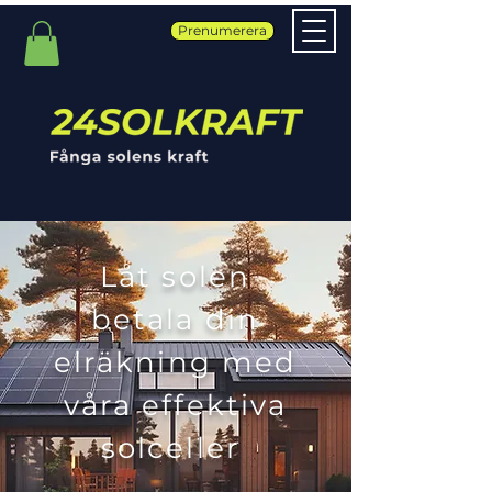
Prenumerera
Låt solen
betala din
elräkning med
våra effektiva
solceller