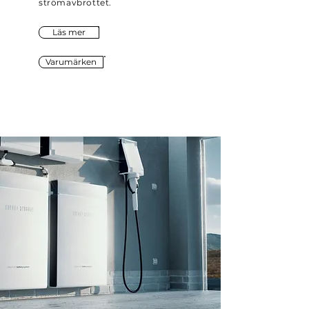
strömavbrottet.
Läs mer
Varumärken