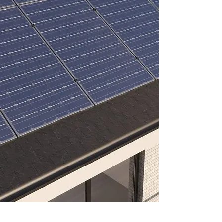
bakgrund som certifierad
montör säkerställer att du får
hypermodern teknik som
fungerar länge. När du
samarbetar med oss kan du
alltid känna dig trygg i din
investering – vi jobbar med
marknadens bästa
leverantörer och erbjuder
pålitliga produkter.
Vi installerar solceller och
batteri på följande orter under
alla årstider: Luleå, Piteå,
Boden, Älvsbyn, Haparanda,
Kalix, Övertorneå, Pajala,
Gällivare, Kiruna, Jokkmokk,
Arvidsjaur, Arjeplog, Överkalix.
Kalkylera ditt solcells projekt
med vår kalkylator. Få en bra