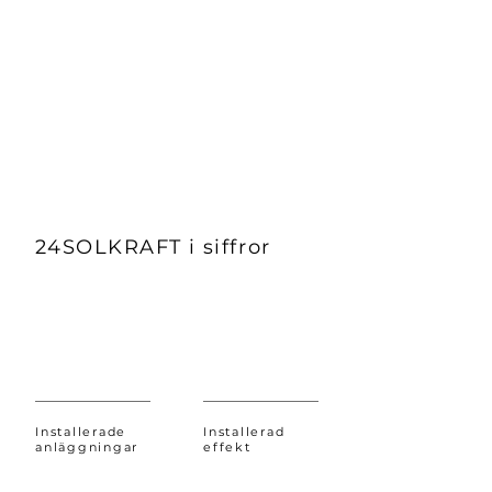
bild hur lönsam ert projekt kan
bli.
Läs mer
24SOLKRAFT i siffror
Installerade
Installerad
anläggningar
effekt