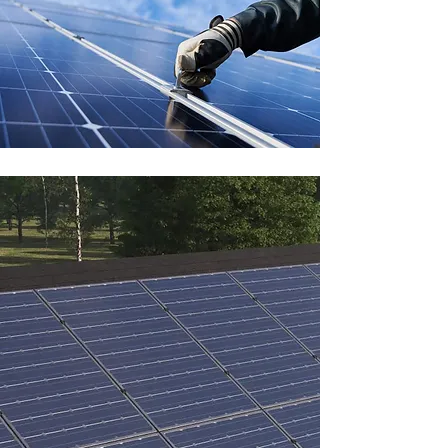
VARFÖR 24SOLKRAFT
Expert på
solenergi
24Solkraft hjälper dig genom
hela projektet och vår