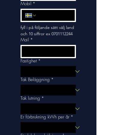
Mobil
*
fyll i på följande sätt välj land 
och 10 siffror ex 0701112244
Mail
*
Fastighet
*
Tak Beläggning
*
Tak lutning
*
Er förbrukning kWh per år
*