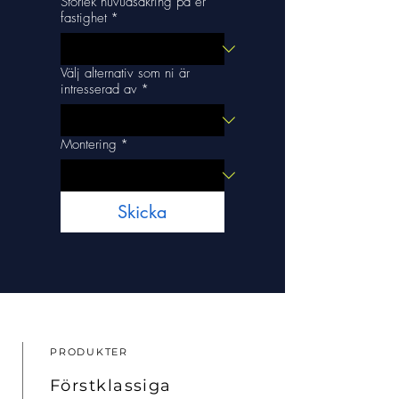
Storlek huvudsäkring på er
fastighet
*
Välj alternativ som ni är
intresserad av
*
Montering
*
Skicka
PRODUKTER
Förstklassiga