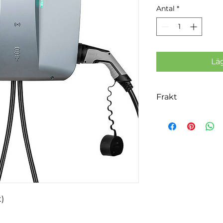
Antal
*
Lä
Frakt
Fraktkostnad tillk
av er beställning. F
över 300 000kr
)