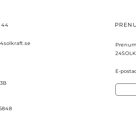
PREN
9 44
4solkraft.se
Prenume
24SOLK
E-posta
 3B
-5848