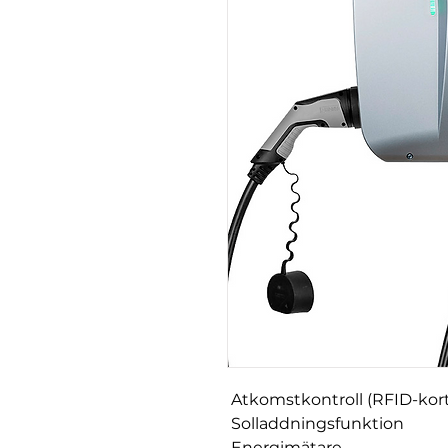
Atkomstkontroll (RFID-kort
Solladdningsfunktion
Energimätare