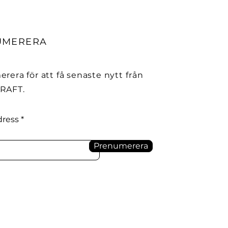
UMERERA
rera för att få senaste nytt från
RAFT.
dress
Prenumerera