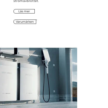
strömavbrottet.
Läs mer
Varumärken