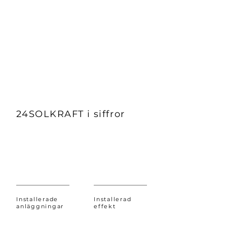
bild hur lönsam ert projekt kan
bli.
Läs mer
24SOLKRAFT i siffror
Installerade
Installerad
anläggningar
effekt