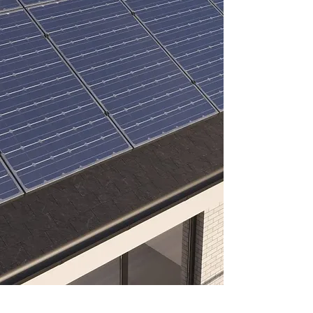
bakgrund som certifierad
montör säkerställer att du får
hypermodern teknik som
fungerar länge. När du
samarbetar med oss kan du
alltid känna dig trygg i din
investering – vi jobbar med
marknadens bästa
leverantörer och erbjuder
pålitliga produkter.
Vi installerar solceller och
batteri på följande orter under
alla årstider: Luleå, Piteå,
Boden, Älvsbyn, Haparanda,
Kalix, Övertorneå, Pajala,
Gällivare, Kiruna, Jokkmokk,
Arvidsjaur, Arjeplog, Överkalix.
Kalkylera ditt solcells projekt
med vår kalkylator. Få en bra