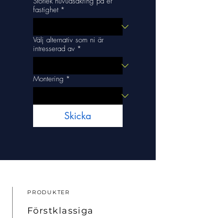
Storlek huvudsäkring på er
fastighet
*
Välj alternativ som ni är
intresserad av
*
Montering
*
Skicka
PRODUKTER
Förstklassiga