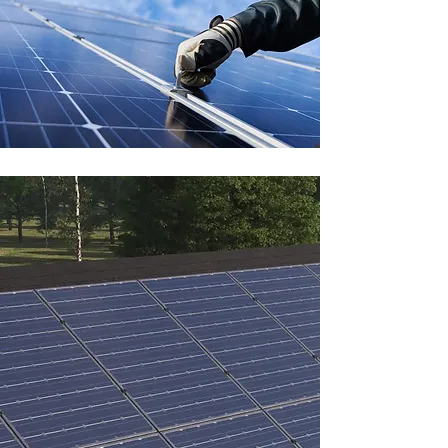
VARFÖR 24SOLKRAFT
Expert på
solenergi
24Solkraft hjälper dig genom
hela projektet och vår