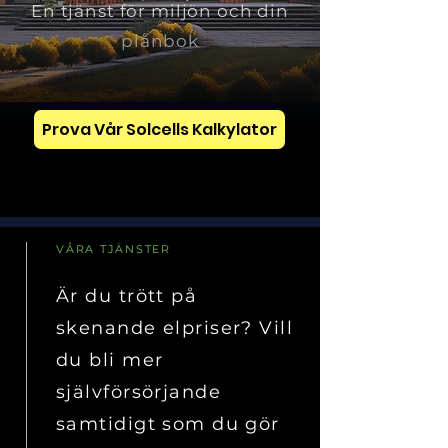
En tjänst för miljön och din
plånbok
Prova Vår Solcells Kalkylator
solenergi spara pengar
VÅRA TJÄNSTER
Är du trött på
skenande elpriser? Vill
du bli mer
självförsörjande
samtidigt som du gör