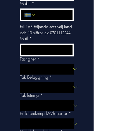
Mobil
*
fyll i på följande sätt välj land 
och 10 siffror ex 0701112244
Mail
*
Fastighet
*
Tak Beläggning
*
Tak lutning
*
Er förbrukning kWh per år
*