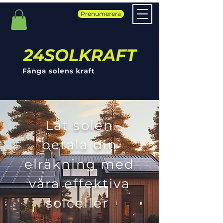
Prenumerera
Låt solen
betala din
elräkning med
våra effektiva
solceller