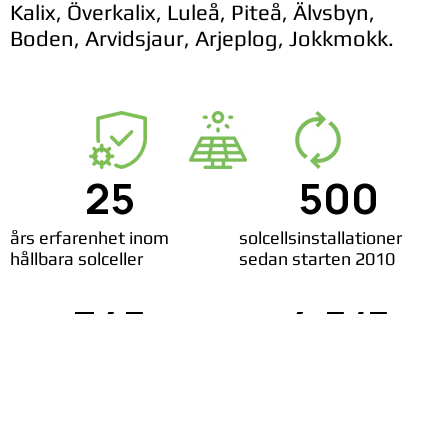
Kalix, Överkalix, Luleå, Piteå, Älvsbyn,
Boden, Arvidsjaur, Arjeplog, Jokkmokk.
25
500
års erfarenhet inom
solcellsinstallationer
hållbara solceller
sedan starten 2010
345
4,5/5
nöjda solcellskunder
rating på Google reviews