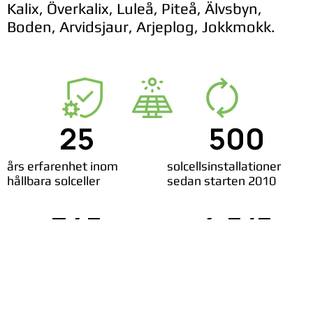
Kalix, Överkalix, Luleå, Piteå, Älvsbyn,
Boden, Arvidsjaur, Arjeplog, Jokkmokk.
25
500
års erfarenhet inom
solcellsinstallationer
hållbara solceller
sedan starten 2010
345
4,5/5
nöjda solcellskunder
rating på Google reviews