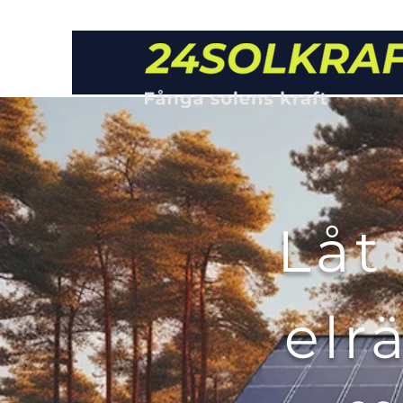
Låt
elr