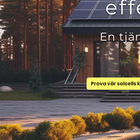
eff
En tjä
Prova vår solcells 