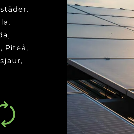
 städer.
la,
da,
, Piteå,
sjaur,