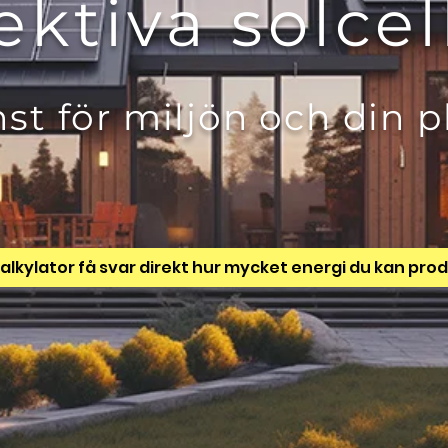
ektiva solce
nst för miljön och din 
kalkylator få svar direkt hur mycket energi du kan prod