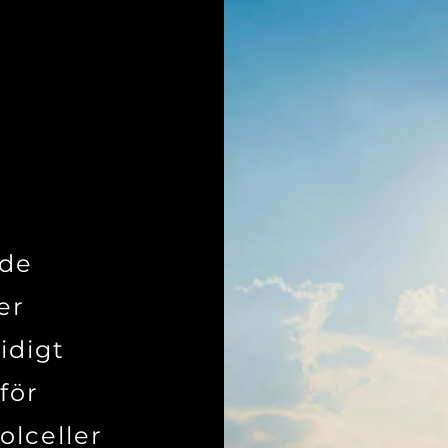
nde
er
idigt
solenergi spara pengar
för
olceller