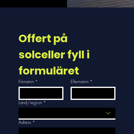
Offert på 
solceller fyll i 
formuläret
Förnamn
*
Efternamn
*
Land/region
*
Adress med flera rader
Adress
*