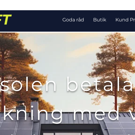
Goda råd
Butik
Kund Pr
 solen betala
äkning med 