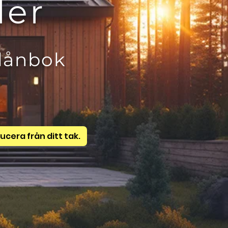
ller
plånbok
ucera från ditt tak.