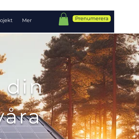
Prenumerera
ojekt
Mer
 din
våra