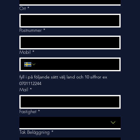
Ort
*
Postnummer
*
Mobil
*
fyll i på följande sätt välj land och 10 siffror ex 
0701112244
Mail
*
Fastighet
*
Tak Beläggning
*