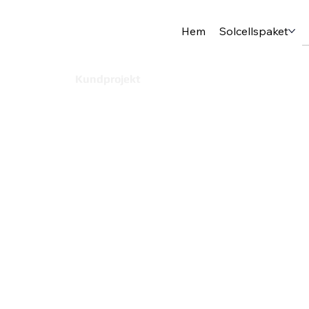
Hem
Solcellspaket
Start
Kundprojekt