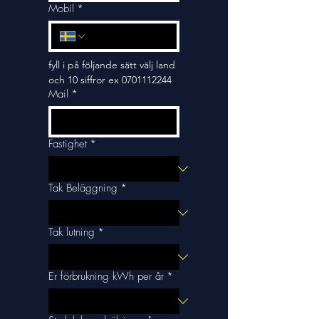
Mobil
*
fyll i på följande sätt välj land 
och 10 siffror ex 0701112244
Mail
*
Fastighet
*
Tak Beläggning
*
Tak lutning
*
Er förbrukning kWh per år
*