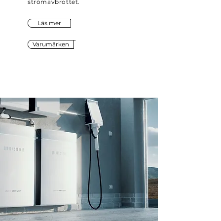
strömavbrottet.
Läs mer
Varumärken