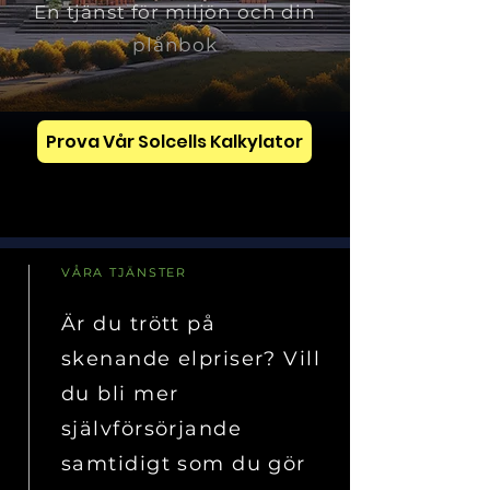
En tjänst för miljön och din
plånbok
Prova Vår Solcells Kalkylator
solenergi spara pengar
VÅRA TJÄNSTER
Är du trött på
skenande elpriser? Vill
du bli mer
självförsörjande
samtidigt som du gör