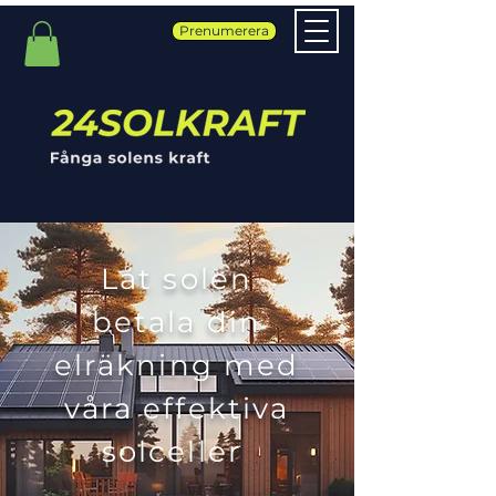
Prenumerera
Låt solen
betala din
elräkning med
våra effektiva
solceller