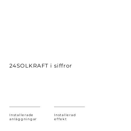
bild hur lönsam ert projekt kan
bli.
Läs mer
24SOLKRAFT i siffror
Installerade
Installerad
anläggningar
effekt