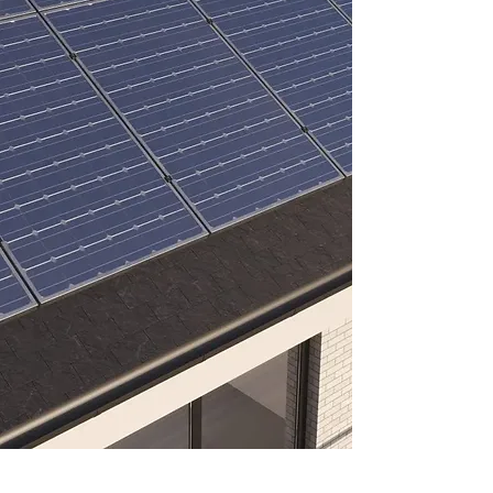
bakgrund som certifierad
montör säkerställer att du får
hypermodern teknik som
fungerar länge. När du
samarbetar med oss kan du
alltid känna dig trygg i din
investering – vi jobbar med
marknadens bästa
leverantörer och erbjuder
pålitliga produkter.
Vi installerar solceller och
batteri på följande orter under
alla årstider: Luleå, Piteå,
Boden, Älvsbyn, Haparanda,
Kalix, Övertorneå, Pajala,
Gällivare, Kiruna, Jokkmokk,
Arvidsjaur, Arjeplog, Överkalix.
Kalkylera ditt solcells projekt
med vår kalkylator. Få en bra