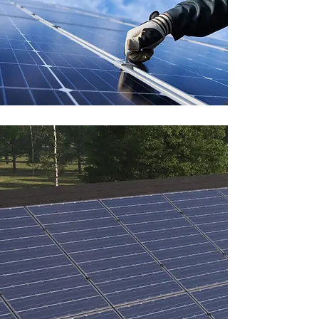
VARFÖR 24SOLKRAFT
Expert på
solenergi
24Solkraft hjälper dig genom
hela projektet och vår