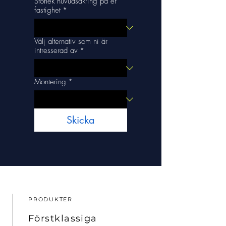
Storlek huvudsäkring på er
fastighet
*
Välj alternativ som ni är
intresserad av
*
Montering
*
Skicka
PRODUKTER
Förstklassiga