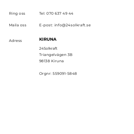
Ring oss
Tel:
070 637 49 44
Maila oss
E-post:
info@24solkraft.se
KIRUNA
Adress
24Solkraft
Triangelvägen 3B
98138 Kiruna
Orgnr:
559091-5848
PRENUMERERA
Prenumerera för att få
senaste nytt från
24SOLKRAFT.
E-postadress