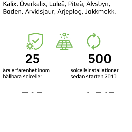
Kalix, Överkalix, Luleå, Piteå, Älvsbyn,
Boden, Arvidsjaur, Arjeplog, Jokkmokk.
25
500
års erfarenhet inom
solcellsinstallationer
hållbara solceller
sedan starten 2010
345
4,5/5
nöjda solcellskunder
rating på Google reviews