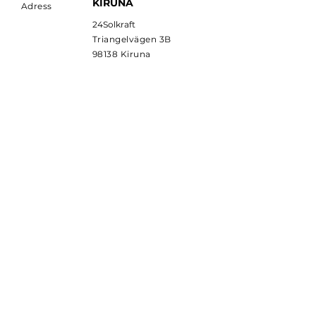
KIRUNA
Adress
24Solkraft
Triangelvägen 3B
98138 Kiruna
Orgnr:
559091-5848
PRENUMERERA
Prenumerera för att få
senaste nytt från
24SOLKRAFT.
E-postadress
Prenumerera
©2016 24Solkraft.se /
Prova vår Solcells
Kalkylator