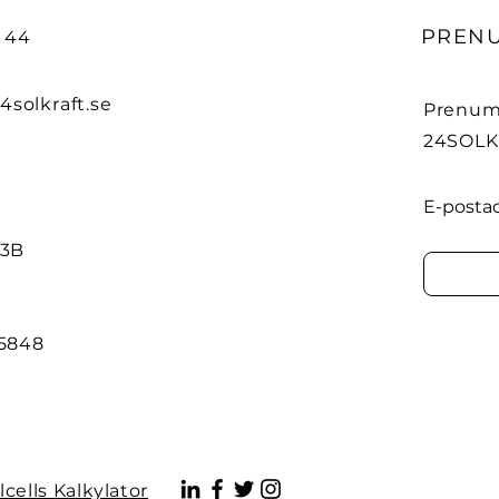
PREN
9 44
4solkraft.se
Prenume
24SOLK
E-posta
 3B
-5848
cells Kalkylator