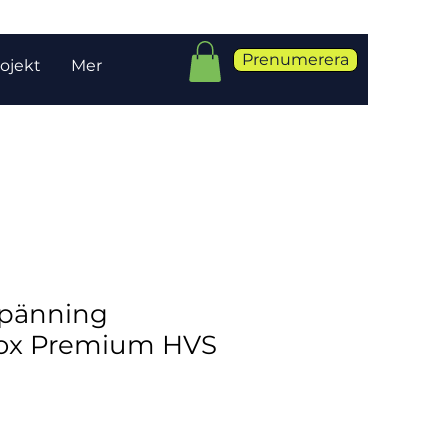
Prenumerera
ojekt
Mer
pänning
Box Premium HVS