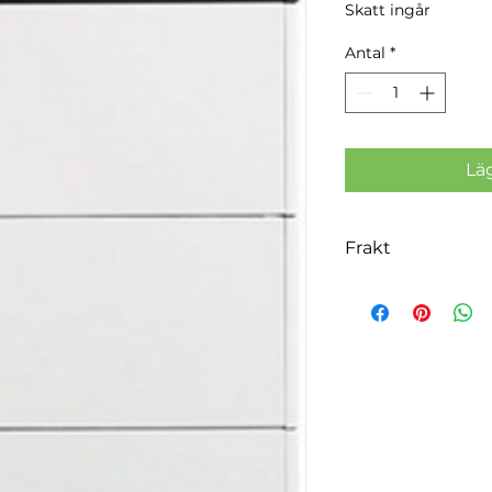
Skatt ingår
Antal
*
Lä
Frakt
Fraktkostnad tillk
av er beställning. F
över 300 000kr