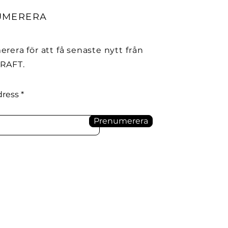
UMERERA
rera för att få senaste nytt från
RAFT.
dress
Prenumerera